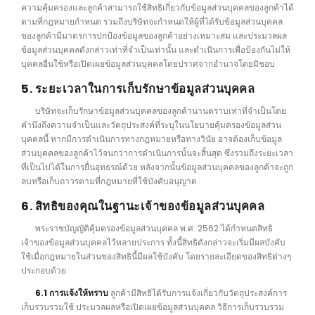
ความคุ้มครองและลูกค้าสามารถใช้สิทธิเกี่ยวกับข้อมูลส่วนบุคคลของลูกค้าได้
ตามที่กฎหมายกำหนด รวมถึงบริษัทจะกำหนดให้ผู้ที่ได้รับข้อมูลส่วนบุคคล
ของลูกค้ามีมาตรการปกป้องข้อมูลของลูกค้าอย่างเหมาะสม และประมวลผล
ข้อมูลส่วนบุคคลดังกล่าวเท่าที่จำเป็นเท่านั้น และดำเนินการเพื่อป้องกันไม่ให้
บุคคลอื่นใช้หรือเปิดเผยข้อมูลส่วนบุคคลโดยปราศจากอำนาจโดยมิชอบ
5. ระยะเวลาในการเก็บรักษาข้อมูลส่วนบุคคล
บริษัทจะเก็บรักษาข้อมูลส่วนบุคคลของลูกค้านานตราบเท่าที่จำเป็นโดย
คำนึงถึงความจำเป็นและวัตถุประสงค์ที่ระบุในนโยบายคุ้มครองข้อมูลส่วน
บุคคลนี้ หากมีการดำเนินการทางกฎหมายหรือทางวินัย อาจต้องเก็บข้อมูล
ส่วนบุคคลของลูกค้าไว้จนกว่าการดำเนินการนั้นจะสิ้นสุด ซึ่งรวมถึงระยะเวลา
ที่เป็นไปได้ในการยื่นอุทธรณ์ด้วย หลังจากนั้นข้อมูลส่วนบุคคลของลูกค้าจะถูก
ลบหรือเก็บถาวรตามที่กฎหมายที่ใช้บังคับอนุญาต
6. สิทธิของคุณในฐานะเจ้าของข้อมูลส่วนบุคคล
พระราชบัญญัติคุ้มครองข้อมูลส่วนบุคคล พ.ศ. 2562 ได้กำหนดสิทธิ
เจ้าของข้อมูลส่วนบุคคลไว้หลายประการ ทั้งนี้สิทธิดังกล่าวจะเริ่มมีผลบังคับ
ใช้เมื่อกฎหมายในส่วนของสิทธินี้มีผลใช้บังคับ โดยรายละเอียดของสิทธิต่างๆ
ประกอบด้วย
6.1 การแจ้งให้ทราบ
ลูกค้ามีสิทธิได้รับการแจ้งเกี่ยวกับวัตถุประสงค์การ
เก็บรวบรวมใช้ ประมวลผลหรือเปิดเผยข้อมูลส่วนบุคคล วิธีการเก็บรวบรวม