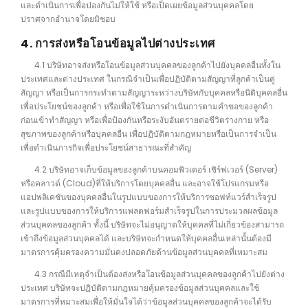
และดำเนินการเพื่อป่องกันไม่ให้ใช้ หรือเป็ดเผยข้อมูลส่วนบุคคลโดย
ปราศจากอำนาจโดยมิชอบ
4. การส่งหรือโอนข้อมูลไปต่างประเทศ
4.1 บริษัทอาจส่งหรือโอนข้อมูลส่วนบุคคลของลูกค้าไปยังบุคคลอื่นทั้งใน
ประเทศและต่างประเทศ ในกรณีจำเป็นเพื่อปฏิบัติตามสัญญาที่ลูกค้าเป็นคู่
สัญญา หรือเป็นการกระทำตามสัญญาระหว่างบริษัทกับบุคคลหรือนิติบุคคลอื่น
เพื่อประโยชน์ของลูกค้า หรือเพื่อใช้ในการดำเนินการตามคำขอของลูกค้า
ก่อนเข้าทำสัญญา หรือเพื่อป้องกันหรือระงับอันตรายต่อชีวิตร่างกาย หรือ
สุขภาพของลูกค้าหรือบุคคลอื่น เพื่อปฏิบัติตามกฎหมายหรือเป็นการจำเป็น
เพื่อดำเนินภารกิจเพื่อประโยชน์สาธารณะที่สำคัญ
4.2 บริษัทอาจเก็บข้อมูลของลูกค้าบนคอมพิวเตอร์ เชิร์ฟเวอร์ (Server)
หรือคลาวด์ (Cloud)ที่ให้บริการโดยบุคคลอื่น และอาจใช้โปรแกรมหรือ
แอปพลิเคชันของบุคคลอื่นในรูปแบบของการให้บริการซอฟท์แวร์สำเร็จรูป
และรูปแบบของการให้บริการแพลตฟอร์มสำเร็จรูปในการประมวลผลข้อมูล
ส่วนบุคคลของลูกค้า ทั้งนี้ บริษัทจะไม่อนุญาตให้บุคคลที่ไม่เกี่ยวข้องสามารถ
เข้าถึงข้อมูลส่วนบุคคลได้ และบริษัทจะกำหนดให้บุคคลอื่นเหล่านั้นต้องมี
มาตรการคุ้มครองความมั่นคงปลอดภัยด้านข้อมูลส่วนบุคคลที่เหมาะสม
4.3 กรณีมีเหตุจำเป็นต้องส่งหรือโอนข้อมูลส่วนบุคคลของลูกค้าไปยังต่าง
ประเทศ บริษัทจะปฏิบัติตามกฎหมายคุ้มครองข้อมูลส่วนบุคคลและใช้
มาตรการที่หมาะสมเพื่อให้มั่นใจได้ว่าข้อมูลส่วนบุคคลของลูกค้าจะได้รับ