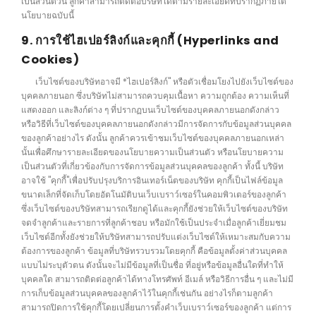
เป็นส่วนตัวนี้ ลูกค้าสามารถติดต่อบริษัทได้ตามรายละเอียดที่ปรากฏภายใต้
นโยบายฉบับนี้
9. การใช้ไฮเปอร์ลิงก์และคุกกี้ (Hyperlinks and
Cookies)
เว็บไซต์ของบริษัทอาจมี *ไฮเปอร์ลิงก์" หรือตัวเชื่อมโยงไปยังเว็บไซต์ของ
บุคคลภายนอก ซึ่งบริษัทไม่สามารถควบคุมเนื้อหา ความถูกต้อง ความเห็นที่
แสดงออก และลิงก์ต่าง ๆ ที่ปรากฏบนเว็บไซต์ของบุคคลภายนอกดังกล่าว
หรือวิธีที่เว็บไซต์ของบุคคลภายนอกดังกล่าวมีการจัดการกับข้อมูลส่วนบุคคล
ของลูกค้าอย่างไร ดังนั้น ลูกค้าควรเข้าชมเว็บไซต์ของบุคคลภายนอกเหล่า
นั้นเพื่อศึกษารายละเอียดของนโยบายความเป็นส่วนตัว หรือนโยบายความ
เป็นส่วนตัวที่เกี่ยวข้องกับการจัดการข้อมูลส่วนบุคคลของลูกค้า ทั้งนี้ บริษัท
อาจใช้ "คุกกี้"เพื่อปรับปรุงบริการอินเทอร์เน็ตของบริษัท คุกกี้เป็นไฟล์ข้อมูล
ขนาดเล็กที่จัดเก็บโดยอัตโนมัติบนเว็บเบราว์เซอร์ในคอมพิวเตอร์ของลูกค้า
ซึ่งเว็บไซต์ของบริษัทสามารถเรียกดูได้และคุกกี้ยังช่วยให้เว็บไซต์ของบริษัท
จดจำลูกค้าและรายการที่ลูกค้าชอบ หรือมักใช้เป็นประจำเมื่อลูกค้าเยี่ยมชม
เว็บไซต์อีกทั้งยังช่วยให้บริษัทสามารถปรับแต่งเว็บไซต์ให้เหมาะสมกับความ
ต้องการของลูกค้า ข้อมูลที่บริษัทรวบรวมโดยคุกกี้ คือข้อมูลตั้งค่าส่วนบุคคล
แบบไม่ระบุตัวตน ดังนั้นจะไม่มีข้อมูลที่เป็นชื่อ ที่อยู่หรือข้อมูลอื่นใดที่ทำให้
บุคคลใด สามารถติดต่อลูกค้าได้ทางโทรศัพท์ อีเมล์ หรือวิธีการอื่น ๆ และไม่มี
การเก็บข้อมูลส่วนบุคคลของลูกค้าไว้ในคุกกี้เช่นกัน อย่างไรก็ตามลูกค้า
สามารถปิดการใช้คุกกี้โดยเปลี่ยนการตั้งคำเว็บเบราว์เซอร์ของลูกค้า แต่การ