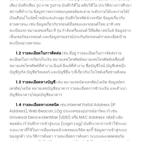
เสียง บันทึกเสียง รูป ภาพ รูปถ่าย บันทึกวิดีโอ คลิปวิดีโอ ประวัติทางการศึกษา
สถานที่ทำงาน ข้อมูลการตรวจสอบบุคคลล้มละลาย ระดับรายได้และรายได้/
เงินเดือน/โบนัสน้ำหนักและส่วนสูง บันทึกโทรทัศน์วงจรปิด ข้อมูลเกี่ยวกับ
ยานพาหนะ เช่น ข้อมูลเกี่ยวกับรถยนต์มือสองและรถยนต์ใหม่ อาทิ เลข
ทะเบียนรถ หมายเลขเครื่อง สี รุ่น กำลังเครื่องยนต์ ปีที่ผลิต เลขไมล์ ข้อมูลจาก
เซ็นเซอร์ของรถยนต์ และข้อมูลกรมธรรม์ประกันภัยรถยนต์รายละเอียดป้าย
ทะเบียนยานพาหนะ
1.2 รายละเอียดในการติดต่อ
เช่น ที่อยู่ รายละเอียดในการจัดส่งราย
ละเอียดในการเรียกเก็บเงิน หมายเลขโทรศัพท์หมายเลขโทรศัพท์เคลื่อนที่
หมายเลขโทรศัพท์ที่ทำงาน อีเมล์ อีเมล์ที่ทำงาน ชื่อบัญชีไลน์ บัญชีเฟซบุ๊ก
บัญชีกูเกิล บัญชีทวิตเตอร์ และบัญชีอื่น ๆ ที่เกี่ยวกับเว็บไซต์เครือข่ายสังคม
1.3 รายละเอียดทางบัญชี
เช่น หมายเลขบัตรเครดิต/เดบิต ข้อมูลบัตร
เครดิต/เตบิต หมายเลขบัญชีธนาคาร รายละเอียดการชำระเงิน และสำเนา
บัญชีธนาคาร/สมุดบัญชีธนาคาร
1.4 รายละเอียดทางเทคนิค
เช่น Internet Portal Address (IP
Address), Web Beacon, LOg ประเภทของอุปกรณ์ฮาร์ดแวร์ เช่น
Universal Device Identifier (UDID) หรือ MAC Address รหัสอ้างอิง
ซอฟต์แวร์ บันทึกการเข้าสู่ระบบ (Login Log) บันทึกเวลาการเข้าใช้ระบบ
ระยะเวลาที่ใช้ในการเยี่ยมชมหน้าเพจของบริษัท คุกกี้ ข้อมูลการเข้าสู่ระบบ
ของลูกค้า ประวัติการค้นหา รายละเอียดการค้นหา ระบบและแพลตฟอร์ม