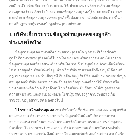
ละเอียดเกี่ยวข้องกับการเก็บรวบรวม ใช้ ประมวลผล หรือการเปิดเผยข้อมูล
ส่วนบุคคล (รวมเรียกว่า "ประมวลผลข้อมูลส่วนบุคคล") รวมตลอดถึง การลบ
และทำลายข้อมูลส่วนบุคคลของลูกค้าทั้งช่องทางออนไลน์และช่องทางอื่น ๆ
ตามที่กฎหมายคุ้มครองข้อมูลส่วนบุคคลกำหนด
1. บริษัทเก็บรวบรวมข้อมูลส่วนบุคคลของลูกค้า
ประเภทใดบ้าง
ข้อมูลส่วนบุคคล หมายถึง ข้อมูลส่วนบุคคลใด ๆ ก็ตามที่เกี่ยวข้องกับ
ลูกค้าที่สามารถระบุตัวตนได้ไม่ว่าโดยทางตรงหรือทางอ้อม และไม่ว่าจาก
ข้อมูลส่วนบุคคลเพียงอย่างเดียว หรือโดยรวมกับข้อมูลที่ระบุตัวตนอื่นที่บริษัท
ได้รับจากลูกค้าหรือบริษัทมีอยู่แล้ว หรือบริษัทสามารถเข้าถึงข้อมูลได้ตามที่
กฎหมายอนุญาต ยกเว้น ข้อมูลที่เกี่ยวข้องกับผู้เสียชีวิต ทั้งนี้ประเภทของข้อมูล
ส่วนบุคคลที่บริษัทเก็บรวบรวมจะขึ้นอยู่กับวัตถุประสงค์การให้บริการ หรือ
ประเภทของผลิตภัณฑ์ที่ลูกค้าสนใจ หรือบริษัทเป็นผู้จัดหาให้กับลูกค้าตาม
ความเหมาะสมและคำนึงถึงผลประโยชน์สูงสุดของลูกค้าบริษัทอาจเก็บ
รวบรวมข้อมูลส่วนบุคคล ดังต่อไปนี้
1.1 รายละเอียดส่วนบุคคล
เช่น คำนำหน้าชื่อ ชื่อ นามสกุล เพศ อายุ อาชีพ
ตำแหน่งงาน ตำแหน่ง ประเภทธุรกิจ สัญชาติวันเดือนปีเกิด สถานภาพ
ทางการสมรส ทะเบียนสมรส จำนวนสมาชิกในครอบครัวและบุตร ข้อมูลบน
บัตรที่ออกโดยราชการ (เช่น เลขประจำตัวประชาชน สำเนาบัตรประจำตัว
ประชาชน หมายเลขหนังสือเดินทาง ใบอนุญาตขับขี่ ทะเบียนบ้าน ลายมือชื่อ