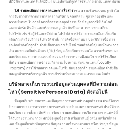
ปฏิบัติการและเทคโนโลยีอื่น ๆ บนอุปกรณ์ที่ลูกค้าใช้ในการเข้าถึงแพลตฟอร์ม
1.6 รายละเอียดการตลาดและการสื่อสาร
เช่น ความชื่นชอบของลูกค้าใน
การรับข่าวสารด้านการตลาดจากบริษัท บุคคลที่สาม คู่ค้าทางธุรกิจ และ
ความชื่นชอบในการติดต่อสื่อสารของลูกค้าร่วมถึง ข้อมูลการใช้เว็บไซต์
แพลตฟอร์ม สินค้า และบริการของลูกค้า บันทึกถาม-ตอบรายละเอียด
โปรไฟล์ เช่น ชื่อผู้ใช้และรหัสผ่าน โปรไฟล์ การใช้จ่าย รายละเอียดเกี่ยวกับ
ผลิตภัณฑ์หรือบริการ (ประวัติคำสั่ง การสั่งซื้อที่ผ่านมา ประวัติการซื้อ การ
ยกเลิกคำสั่งซื้อลูกค้า คำสั่งซื้อผ่านทางเว็บไชต์ รหัสคำสั่งซื้อ) บันทึกทางการ
เงิน หมายเลขยืนยันตัวตน (PIN) ข้อมูลเกี่ยวกับความสนใจ ความชื่นชอบ ผล
ตอบรับและผลการตอบแบบสำรวจ ผลสำรวจความพึงพอใจ การใช้โซเซียล
มีเดีย รายละเอียดการเข้าร่วมกิจกรรมโปรแกรมสะสมคะแนน (Loyalty
Program) การใช้รหัสส่วนลดและโปรโมชั่นของลูกค้า รายละเอียดคำสั่งซื้อ
ของลูกค้าการบริการลูกค้า การเข้าร่วมนิทรรศการและงานแสดงสินค้า
บริษัทอาจเก็บรวบรวมข้อมูลส่วนบุคคลที่มีความอ่อน
ไหว (Sensitive Personal Data) ดังต่อไปนี
ข้อมูลเกี่ยวกับสุขภาพและข้อมูลทางการแพทย์ของลูกค้า เช่น ประวัติการ
รักษาพยาบาล การตรวจทางการแพทย์ การสืบสวนทางการแพทย์ ประวัติการ
ขอปรึกษา การสั่งยา บันทึกการรักษา รายละเอียดการบริการทางการแพทย์ที่
ได้รับรายงานทางการแพทย์ข้อมูลเชื้อชาติ หรือเผ่าพันธุ์ รสนิยมหรือวิถีทาง
เพศ ข้อมูลเกี่ยวกับพันธุกรรม ข้อมูลความเชื่อทางศาสนา หรือปรัชญา ข้อมูล