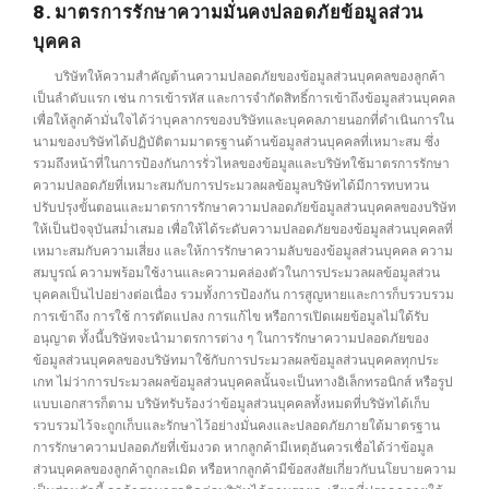
8. มาตรการรักษาความมั่นคงปลอดภัยข้อมูลส่วน
บุคคล
บริษัทให้ความสำคัญต้านความปลอดภัยของข้อมูลส่วนบุคคลของลูกค้า
เป็นลำดับแรก เช่น การเข้ารหัส และการจำกัดสิทธิ์การเข้าถึงข้อมูลส่วนบุคคล
เพื่อให้ลูกค้ามั่นใจได้ว่าบุคลากรของบริษัทและบุคคลภายนอกที่ดำเนินการใน
นามของบริษัทได้ปฏิบัติตามมาตรฐานด้านข้อมูลส่วนบุคคลที่เหมาะสม ซึ่ง
รวมถึงหน้าที่ในการป้องกันการรั่วไหลของข้อมูลและบริษัทใช้มาตรการรักษา
ความปลอดภัยที่เหมาะสมกับการประมวลผลข้อมูลบริษัทได้มีการทบทวน
ปรับปรุงขั้นตอนและมาตรการรักษาความปลอดภัยข้อมูลส่วนบุคคลของบริษัท
ให้เป็นปัจจุบันสม่ำเสมอ เพื่อให้ได้ระดับความปลอดภัยของข้อมูลส่วนบุคคลที่
เหมาะสมกับความเสี่ยง และให้การรักษาความลับของข้อมูลส่วนบุคคล ความ
สมบูรณ์ ความพร้อมใช้งานและความคล่องตัวในการประมวลผลข้อมูลส่วน
บุคคลเป็นไปอย่างต่อเนื่อง รวมทั้งการป้องกัน การสูญหายและการก็บรวบรวม
การเข้าถึง การใช้ การตัดแปลง การแก้ไข หรือการเปิดเผยข้อมูลไม่ใด้รับ
อนุญาต ทั้งนี้บริษัทจะนำมาตรการต่าง ๆ ในการรักษาความปลอดภัยของ
ข้อมูลส่วนบุคคลของบริษัทมาใช้กับการประมวลผลข้อมูลส่วนบุคคลทุกประ
เกท ไม่ว่าการประมวลผลข้อมูลส่วนบุคคลนั้นจะเป็นทางอิเล็กทรอนิกส์ หรือรูป
แบบเอกสารก็ตาม บริษัทรับร้องว่าข้อมูลส่วนบุคคลทั้งหมดที่บริษัทได้เก็บ
รวบรวมไว้จะถูกเก็บและรักษาไว้อย่างมั่นคงและปลอดภัยภายใต้มาตรฐาน
การรักษาความปลอดภัยที่เข้มงวด หากลูกค้ามีเหตุอันควรเชื่อได้ว่าข้อมูล
ส่วนบุคคลของลูกค้าถูกละเมิด หรือหากลูกค้ามีข้อสงสัยเกี่ยวกับนโยบายความ