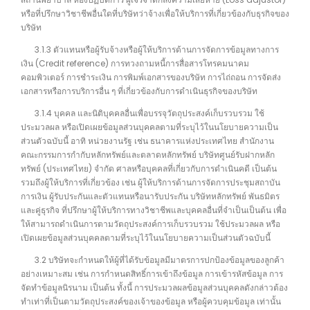
หรือที่ปรึกษาวิชาชีพอื่นใดที่บริษัทว่าจ้างเพื่อให้บริการที่เกี่ยวข้องกับธุรกิจของ
บริษัท
3.1.3 ตัวแทนหรือผู้รับจ้างหรือผู้ให้บริการด้านการจัดการข้อมูลทางการ
เงิน (Credit reference) การทวงถามหนี้การสื่อสารโทรคมนาคม
คอมพิวเตอร์ การชำระเงิน การพิมพ์เอกสารของบริษัท การไถ่ถอน การจัดส่ง
เอกสารหรือการบริการอื่น ๆ ที่เกี่ยวข้องกับการดำเนินธุรกิจของบริษัท
3.1.4 บุคคล และนิติบุคคลอื่นเพื่อบรรจุวัตถุประสงค์เก็บรวบรวม ใช้
ประมวลผล หรือเปิดเผยข้อมูลส่วนบุคคลตามที่ระบุไว้ในนโยบายความเป็น
ส่วนตัวฉบับนี้ อาทิ หน่วยงานรัฐ เช่น ธนาคารแห่งประเทศไทย สำนักงาน
คณะกรรมการกำกับหลักทรัพย์และตลาดหลักทรัพย์ บริษัทศูนย์รับฝากหลัก
ทรัพย์ (ประเทศไทย) จำกัด ศาลหรือบุคคลที่เกี่ยวกับการดำเนินคดี เป็นต้น
รวมถึงผู้ให้บริการที่เกี่ยวข้อง เช่น ผู้ให้บริการด้านการจัดการประชุมสถาบัน
การเงิน ผู้รับประกันและตัวแทนหรือนารับประกัน บริษัทหลักทรัพย์ พันธมิตร
และคู่ธุรกิจ ที่ปรึกษาผู้ให้บริการทางวิชาชีพและบุคคลอื่นที่จำเป็นเป็นต้น เพื่อ
ให้สามารถดำเนินการตามวัตถุประสงค์การเก็บรวบรวม ใช้ประมวลผล หรือ
เปิดเผยข้อมูลส่วนบุคคลตามที่ระบุไว้ในนโยบายความเป็นส่วนตัวฉบับนี้
3.2 บริษัทจะกำหนดให้ผู้ที่ได้รับข้อมูลมีมาตรการปกป้องข้อมูลของลูกค้า
อย่างเหมาะสม เช่น การกำหนดสิทธิ์การเข้าถึงข้อมูล การเข้ารหัสข้อมูล การ
จัดทำข้อมูลนิรนาม เป็นต้น ทั้งนี้ การประมวลผลข้อมูลส่วนบุคคลดังกล่าวต้อง
ทำเท่าที่เป็นตามวัตถุประสงค์ของเจ้าของข้อมูล หรือผู้ควบคุมข้อมูล เท่านั้น