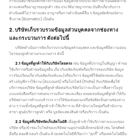
การเป็นสมาชิกองค์กรทางการเมือง ข้อมูลเกี่ยวกับประวัติการดำเนินคดีความ
ทางแพ่งหรืออาญาของลูกค้า เช่น ประวัติอาชญากรรม บันทึกเกี่ยวกับการ
ดำเนินคดีไม่ว่าทางแพ่ง อาญาหรือการดำเนินคดีอื่น ๆ ข้อมูลอัตลักษณ์ทาง
ชีวภาพ (Biometric) เป็นต้น
2. บริษัทเก็บรวบรวมข้อมูลส่วนบุคคลจากช่องทาง
และกระบวนการ ดังต่อไปนี้
บริษัทดำเนินการจัดเก็บรวบรวมข้อมูลส่วนบุลคล และข้อมูลที่มีความอ่อน
ไหวของลูกค้าผ่านกระบวนการ ดังนี้
2.1 ข้อมูลที่ลูกค้าให้กับบริษัทโดยตรง
เช่น ข้อมูลที่ปรากฏในสัญญา คำขอ
ใช้บริการหรือคำขอข้อมูลอื่น เกี่ยวกับผลิตภัณฑ์หรือบริการของบริษัท ข้อมูล
การร้องเรียนเกี่ยวกับผลิตภัณฑ์และ/หรือบริการ ข้อมูลที่ใช้สมัครลงทะเบียน
สร้างบัญชีการใช้งาน (Account) หรือโปรไฟล์ (Profle) กับบริษัทเพื่อใช้
บริการของบริษัท ข้อมูลที่ลูกค้าติดต่อกับบริษัทไม่ว่าจะเป็นการสื่อสารในรูป
แบบหนังสือหรือการสนทนารวมถึงภาพและเสียง ตลอดจนข้อมูลที่ลูกค้าให้กับ
บริษัทผ่านการทำแบบสำรวจ การให้ข้อเสนอแนะหรือขัอคิดเห็นผ่านช่องทาง
ต่าง ๆ รวมทั้งข้อมูลที่ลูกค้าเข้าใช้บริการ ณ ที่สำนักงานใหญ่หรือสำนักงาน
สาขา ศูนย์บริการลูกค้า หรือ บูธจัดแสดงสินค้าหรือบริการ เป็นตัน
2.2 ข้อมูลที่บริษัทจัดเก็บอัตโนมัติ
เมื่อลูกค้าเข้าใช้บริการผ่านระบบของ
บริษัท หรือเข้าชมเว็บไซต์ของบริษัทผ่านอุปกรณ์อิเล็กทรอนิกส์ เช่น โทรศัพท์
มือถือ คอมพิวเตอร์ เป็นต้น ด้วยเทคโนโลยีที่เรียกว่า “คุกกี้“ หรือเทคโนโลยีอื่น