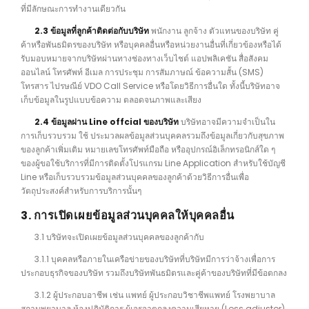
ที่มีลักษณะการทำงานเดียวกัน
2.3 ข้อมูลที่ลูกค้าติดต่อกับบริษัท
พนักงาน ลูกจ้าง ตัวแทนของบริษัท คู่
ค้าหรือพันธมิตรของบริษัท หรือบุคคลอื่นหรือหน่วยงานอื่นที่เกี่ยวข้องหรือได้
รับมอบหมายจากบริษัทผ่านทางช่องทางเว็บไชต์ แอปพลิเคชัน สื่อสังคม
ออนไลน์ โทรศัพท์ อีเมล การประชุม การสัมภาษณ์ ข้อความสั้น (SMS)
โทรสาร ไปรษณีย์ VDO Call Service หรือโดยวิธีการอื่นใด ทั้งนี้บริษัทอาจ
เก็บข้อมูลในรูปแบบข้อความ ตลอดจนภาพและเสียง
2.4 ข้อมูลผ่าน Line offcial ของบริษัท
บริษัทอาจมีความจำเป็นใน
การเก็บรวบรวม ใช้ ประมวลผลข้อมูลส่วนบุคคลรวมถึงข้อมูลเกี่ยวกับสุขภาพ
ของลูกค้าเพิ่มเติม หมายเลขโทรศัพท์มือถือ หรืออุปกรณ์อิเล็กทรอนิกส์ใด ๆ
ของผู้ขอใช้บริการที่มีการติดตั้งโปรแกรม Line Application สำหรับใช้บัญชี
Line หรือเก็บรวบรวมข้อมูลส่วนบุคคลของลูกค้าด้วยวิธีการอื่นเพื่อ
วัตถุประสงค์สำหรับการบริการนั้นๆ
3. การเปิดเผยข้อมูลส่วนบุคคลให้บุคคลอื่น
3.1 บริษัทจะเปิดเผยข้อมูลส่วนบุคคลของลูกค้ากับ
3.1.1 บุคคลหรือภายในเครือข่ายของบริษัทที่บริษัทมีการว่าจ้างเพื่อการ
ประกอบธุรกิจของบริษัท รวมถึงบริษัทพันธมิตรและคู่ค้าของบริษัทที่มีข้อตกลง
3.1.2 ผู้ประกอบอาชีพ เช่น แพทย์ ผู้ประกอบวิชาชีพแพทย์ โรงพยาบาล
สถานพยาบาล ห้องปฏิบัติการ ผู้เจรจาตกลงความเสียหาย (Loss adjustor)